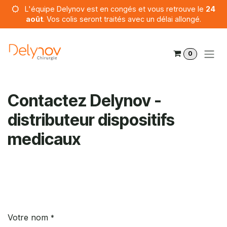
Se rendre au contenu
L'équipe Delynov est en congés et vous retrouve le
24
août
. Vos colis seront traités avec un délai allongé.
0
Contactez Delynov -
distributeur dispositifs
medicaux
Votre nom
*