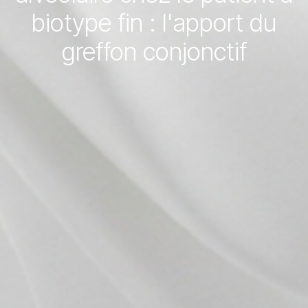
biotype fin : l'apport du
greffon conjonctif