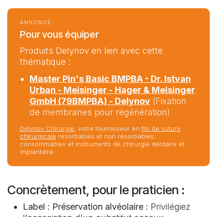
ANNONCE
Pour vous équiper
Produits Delynov en lien avec cette
thématique :
Master Pin's Basic BMPBA - Dr. Istvan
Urban - Meisinger - Hager & Meisinger
GmbH (79BMPBA) - Delynov
(Fixation
de membranes pour régénération)
Delynov Chirurgie
, votre fournisseur en
fils de suture
chirurgicale
résorbables et non résorbables,
consommables et instruments de chirurgie dentaire et
implantaire.
Concrètement, pour le praticien :
Label : Préservation alvéolaire :
Privilégiez