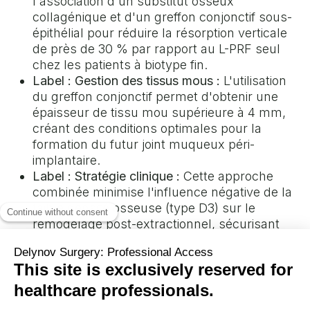
l'association d'un substitut osseux
collagénique et d'un greffon conjonctif sous-
épithélial pour réduire la résorption verticale
de près de 30 % par rapport au L-PRF seul
chez les patients à biotype fin.
Label : Gestion des tissus mous :
L'utilisation
du greffon conjonctif permet d'obtenir une
épaisseur de tissu mou supérieure à 4 mm,
créant des conditions optimales pour la
formation du futur joint muqueux péri-
implantaire.
Label : Stratégie clinique :
Cette approche
combinée minimise l'influence négative de la
faible densité osseuse (type D3) sur le
remodelage post-extractionnel, sécurisant
ainsi le positionnement de l'implant.
Lexique technique de l'étude
Biotype gingival fin
: Caractéristique anatomique
où la gencive est délicate, peu kératinisée et