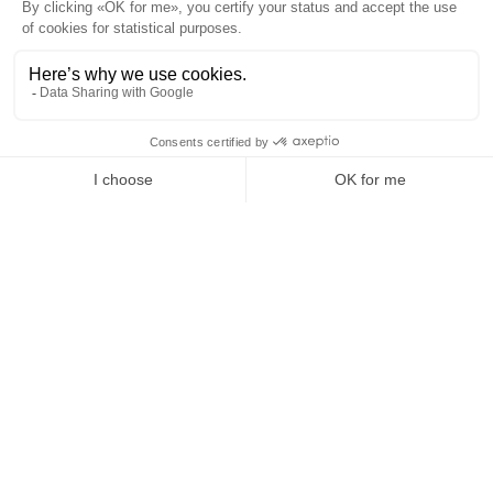
associée à une table osseuse vestibulaire
souvent fine, augmentant le risque de récession.
Greffon de tissu conjonctif sous-épithélial (CTG)
:
Prélèvement de tissu conjonctif (souvent palatin)
utilisé pour augmenter l'épaisseur des tissus
mous et améliorer l'esthétique péri-implantaire.
Matériau ostéoplastique collagénique
: Substitut
osseux intégré dans une matrice de collagène
favorisant la stabilisation du caillot et servant de
guide pour la régénération osseuse.
L-PRF (Leukocyte-Platelet Rich Fibrin)
:
Concentré plaquettaire de deuxième génération
obtenu par centrifugation du sang du patient,
riche en facteurs de croissance et en leucocytes.
Densité osseuse (D2/D3)
: Classification de
Misch évaluant la qualité de l'os ; D2 correspond