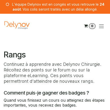
Se rendre au contenu
L'équipe Delynov est en congés et vous retrouve le
24
août
. Vos colis seront traités avec un délai allongé.
0
Rangs
Continuez à apprendre avec Delynov Chirurgie.
Récoltez des points sur le forum ou sur la
plateforme eLearning. Ces points vous
permettront d'atteindre de nouveaux rangs.
Comment puis-je gagner des badges ?
Quand vous finissez un cours ou atteignez des étapes
importantes, vous recevez des badges.