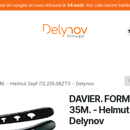
est en congés et vous retrouve le
24 août
. Vos colis seront traité
ures
Produits
Programme
Contactez nous
- Helmut Zepf (12.235.08ZTI) - Delynov
DAVIER. FORM
35M. - Helmut
Delynov