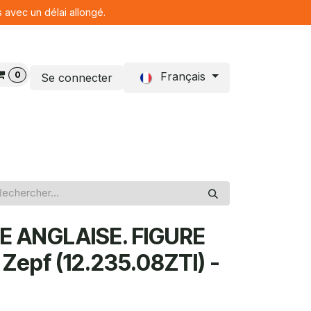
s avec un délai allongé.
0
Français
Se connecter
Blog
E ANGLAISE. FIGURE
 Zepf (12.235.08ZTI) -