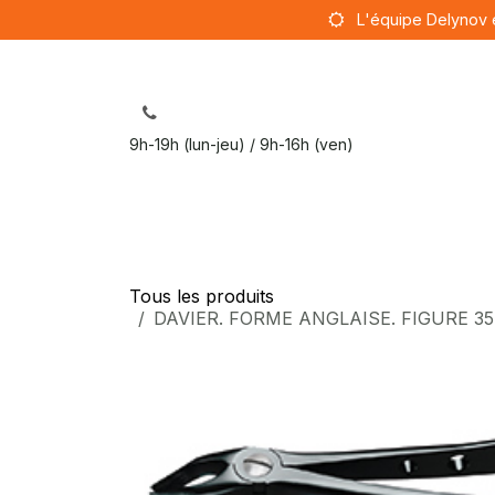
Se rendre au contenu
L'équipe Delynov 
9h-19h (lun-jeu) / 9h-16h (ven)
Sut
Tous les produits
DAVIER. FORME ANGLAISE. FIGURE 35M. 