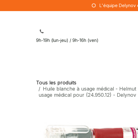
Se rendre au contenu
L'équipe Delynov 
9h-19h (lun-jeu) / 9h-16h (ven)
Sut
Tous les produits
Huile blanche à usage médical - Helmut 
usage médical pour (24.950.12) - Delynov l