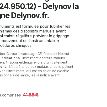
24.950.12) - Delynov la
gne Delynov.fr.
truments est formulée pour lubrifier les
anismes des dispositifs manuels avant
pplication régulière prévient le grippage
de mouvement de l'instrumentation
océdures cliniques.
ical Classe I, marquage CE. fabricant Helmut
.
Indications :
Instrument dentaire manuel
 dent / l'appareildentaire lors d'un traitement
ons :
L'intolérance aux métaux chez le patient
vec l'instrument, qui est en acier inoxydable
ionnels de santé, lire la notice avant
41,88
€
s comprises