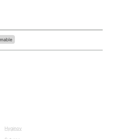
mable
Hyginov