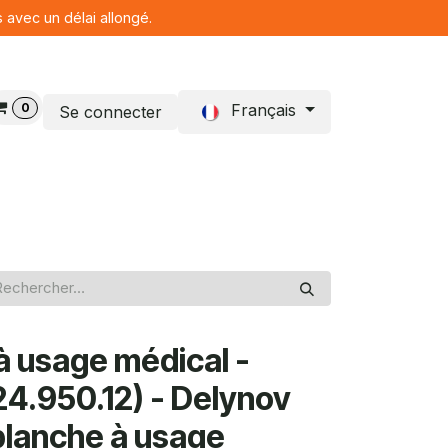
s avec un délai allongé.
0
Français
Se connecter
Blog
à usage médical -
24.950.12) - Delynov
 blanche à usage