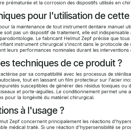
e prématurée et la corrosion des dispositifs utilisés en chir
niques pour l'utilisation de cette
pour la maintenance de tout instrument dentaire manuel utili
ne soit pas un dispositif de traitement, elle est indispensa
parodontologie. Le fabricant Helmut Zepf précise que tous l
ubrifiant instrument chirurgical s'inscrit dans le protocole d
t leurs performances nominales durant les interventions c
ues techniques de ce produit ?
ctérise par sa compatibilité avec les processus de stérilis
utoclave, tout en laissant un film protecteur sur l'acier ino
mpuretés susceptibles de générer des résidus toxiques ou de
ciseaux et porte-aiguilles. Le conditionnement permet une ap
 pour la longévité du matériel chirurgical.
tions à l'usage ?
mut Zepf concernent principalement les réactions d'hyperse
le médical traité. Si une réaction d'hypersensibilité se pro