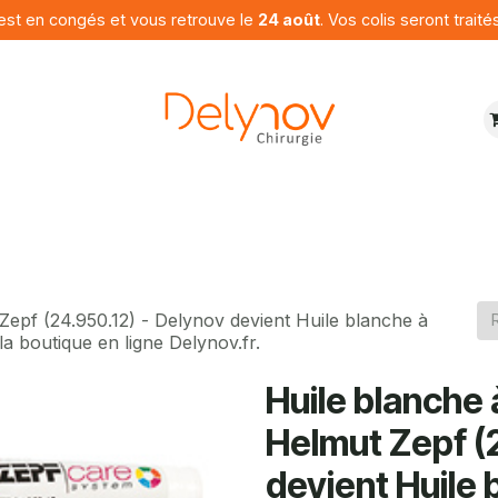
est en congés et vous retrouve le
24 août
. Vos colis seront traité
ures
Produits
Programme
Contactez nous
Zepf (24.950.12) - Delynov devient Huile blanche à
a boutique en ligne Delynov.fr.
Huile blanche 
Helmut Zepf (
devient Huile