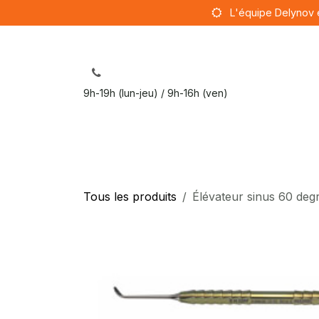
Se rendre au contenu
L'équipe Delynov 
9h-19h (lun-jeu) / 9h-16h (ven)
Sut
Tous les produits
Élévateur sinus 60 deg