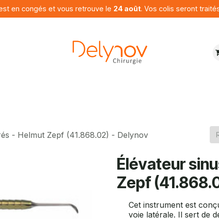
est en congés et vous retrouve le
24 août
. Vos colis seront traité
ures
Produits
Programme
Contactez nous
rés - Helmut Zepf (41.868.02) - Delynov
Élévateur sin
Zepf (41.868.
Cet instrument est conçu
voie latérale. Il sert d