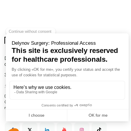
Delynov Chirurgie votre fournisseur exclusif en
chirurgie
31 rue Boulay de la Meurthe
88000 EPINAL France
+33 (0)3 72 54 02 57
-
info@delynov.fr
Dispositifs médicaux à destination des professionnels de la santé.
Classe I, II et III. Lire attentivement les instructions figurant dans les
notices et manuels d’utilisation.