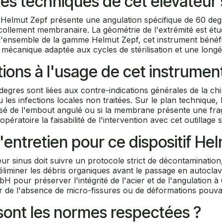
ues techniques de cet élévateur 
Helmut Zepf présente une angulation spécifique de 60 degré
ollement membranaire. La géométrie de l'extrémité est étud
l'ensemble de la gamme Helmut Zepf, cet instrument bénéfic
 mécanique adaptée aux cycles de stérilisation et une longév
tions à l'usage de cet instrumen
 degres sont liées aux contre-indications générales de la chi
 les infections locales non traitées. Sur le plan technique, l
é de l'embout angulé ou si la membrane présente une frag
pératoire la faisabilité de l'intervention avec cet outillage s
'entretien pour ce dispositif He
teur sinus doit suivre un protocole strict de décontamination
miner les débris organiques avant le passage en autoclave.
our préserver l'intégrité de l'acier et de l'angulation à 6
r de l'absence de micro-fissures ou de déformations pouva
s sont les normes respectées ?