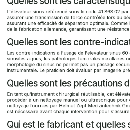
Quelles sont les caractéristiq
L'élévateur sinus référencé sous le code 41.868.02 par 
assurer une transmission de force contrôlée lors du déc
assurant une efficacité de séparation optimale. Comme 
de la fabrication allemande, garantissant une résistance
Quelles sont les contre-indica
Les contre-indications à l'usage de l'elevateur sinus 60
sinusites aiguës, les pathologies tumorales maxillaires ou
morphologie du sinus ne permet pas un passage sécuris
instrumentale. Le praticien doit évaluer par imagerie préo
Quelles sont les précautions d
En tant qu'instrument chirurgical réutilisable, cet éléva
procéder à un nettoyage manuel ou ultrasonique pour éli
nettoyage fournies par Helmut Zepf Medizintechnik GmbH p
est nécessaire avant chaque intervention pour s'assure
Qui est le fabricant et quelle