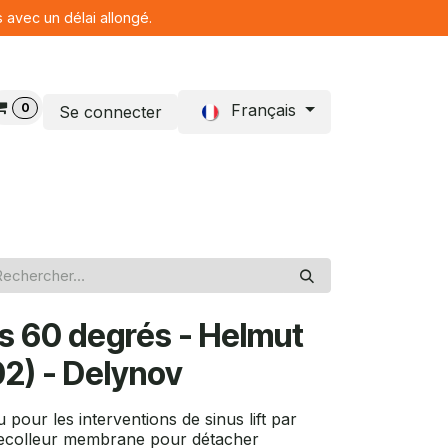
s avec un délai allongé.
0
Français
Se connecter
Blog
us 60 degrés - Helmut
02) - Delynov
 pour les interventions de sinus lift par
e decolleur membrane pour détacher