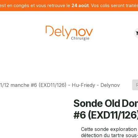
est en congés et vous retrouve le
24 août
. Vos colis seront traité
ures
Produits
Programme
Contactez nous
1/12 manche #6 (EXD11/126) - Hu-Friedy - Delynov
Sonde Old Dom
#6 (EXD11/126)
Cette sonde exploration 
détection du tartre sous-