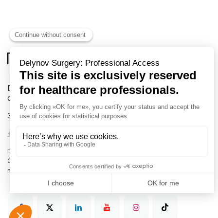
Delynov Chirurgie votre fournisseur exclusif en
chirurgie
31 rue Boulay de la Meurthe
88000 EPINAL France
+33 (0)3 72 54 02 57
-
info@delynov.fr
Dispositifs médicaux à destination des professionnels de la santé.
Classe I, II et III. Lire attentivement les instructions figurant dans les
notices et manuels d’utilisation.