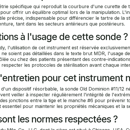
rie spécifique qui reproduit la courbure d'une curette de 
r offrir un équilibre optimal lors de la manipulation. L'in
ile précise, indispensable pour différencier le tartre de l
enture, tant dans les secteurs antérieurs que postérieurs.
tions à l'usage de cette sonde ?
dy, l'utilisation de cet instrument est réservée exclusivem
s ne soient pas détaillées dans le texte brut MDR, l'usage d
ôlée ou chez des patients présentant des contre-indication
de respecter les protocoles de stérilisation avant chaque inte
d'entretien pour cet instrument 
n d'un dispositif résorbable, la sonde Old Dominion #11/12 
ivent veiller à inspecter régulièrement l'intégrité de l'extré
 des jonctions entre la tige et le manche #6 pour prévenir 
 essentiel pour maintenir les propriétés mécaniques et la séc
s sont les normes respectées ?