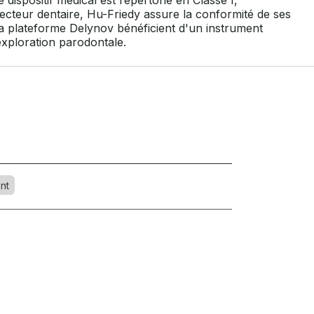
dispositif médical est répertorié en Classe I,
ecteur dentaire, Hu-Friedy assure la conformité de ses
 la plateforme Delynov bénéficient d'un instrument
exploration parodontale.
nt