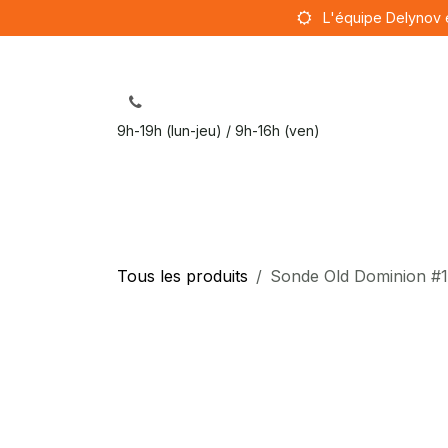
Se rendre au contenu
L'équipe Delynov 
9h-19h (lun-jeu) / 9h-16h (ven)
Sut
Tous les produits
Sonde Old Dominion #1