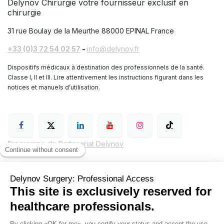
Delynov Chirurgie votre fournisseur exclusif en
chirurgie
31 rue Boulay de la Meurthe
88000 EPINAL France
+33 (0)3 72 54 02 57
-
info@delynov.fr
Dispositifs médicaux à destination des professionnels de la santé.
Classe I, II et III. Lire attentivement les instructions figurant dans les
notices et manuels d’utilisation.
Programme de Partenariat Delynov
Conditions générales de vente (CGV)
Mentions légales
Politique de confidentialité de Delynov Chirurgie