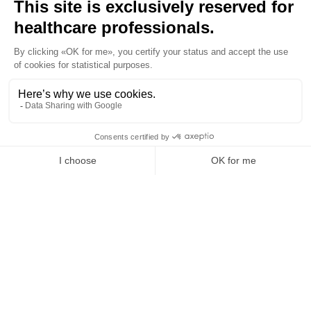
principalement la manipulation des pointes de sondage
pour éviter tout traumatisme inutile de l'attache
épithéliale. Les praticiens doivent exercer une pression
de sondage standardisée (généralement autour de 20-
25 grammes). Le nettoyage et la stérilisation doivent
suivre scrupuleusement les directives du fabricant Hu-
friedy pour maintenir l'intégrité des graduations 3-6-9-
12 et la longévité des manches. Une inspection visuelle
régulière est recommandée pour s'assurer que les
points de mesure restent lisibles et que les instruments
ne présentent aucune déformation ou usure
prématurée pouvant fausser le diagnostic parodontal.
Qui est le fabricant et quelles sont
les normes respectées ?
Le fabricant officiel de ce dispositif est Hu-friedy, dont
le siège social est situé au 3232 N. Rockwell St.
Chicago, Il 60618 USA. Ce produit est un dispositif
médical de Classe I, ce qui implique qu'il répond aux
exigences de sécurité et de performance définies pour
cette catégorie d'instruments. La marque Hu-Friedy
distribue ce kit en veillant au respect des indications