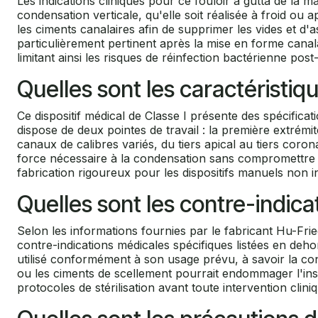
Les indications cliniques pour ce fouloir à gutta de la m
condensation verticale, qu'elle soit réalisée à froid o
les ciments canalaires afin de supprimer les vides et d'
particulièrement pertinent après la mise en forme canal
limitant ainsi les risques de réinfection bactérienne post
Quelles sont les caractéristiq
Ce dispositif médical de Classe I présente des spécifi
dispose de deux pointes de travail : la première extré
canaux de calibres variés, du tiers apical au tiers cor
force nécessaire à la condensation sans compromettre la
fabrication rigoureux pour les dispositifs manuels non in
Quelles sont les contre-indicat
Selon les informations fournies par le fabricant Hu-Fried
contre-indications médicales spécifiques listées en dehor
utilisé conformément à son usage prévu, à savoir la con
ou les ciments de scellement pourrait endommager l'instru
protocoles de stérilisation avant toute intervention clini