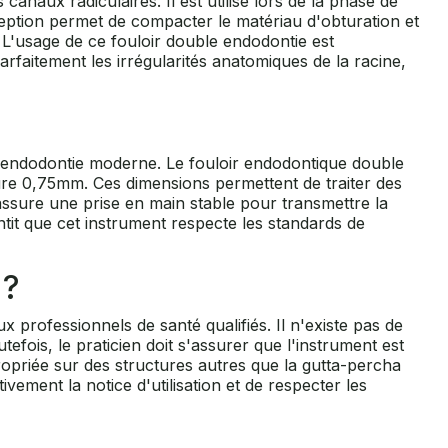
anaux radiculaires. Il est utilisé lors de la phase de
ception permet de compacter le matériau d'obturation et
. L'usage de ce fouloir double endodontie est
rfaitement les irrégularités anatomiques de la racine,
 l'endodontie moderne. Le fouloir endodontique double
ure 0,75mm. Ces dimensions permettent de traiter des
assure une prise en main stable pour transmettre la
ntit que cet instrument respecte les standards de
 ?
x professionnels de santé qualifiés. Il n'existe pas de
efois, le praticien doit s'assurer que l'instrument est
ropriée sur des structures autres que la gutta-percha
ivement la notice d'utilisation et de respecter les