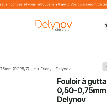
est en congés et vous retrouve le
24 août
. Vos colis seront traité
ures
Produits
Programme
Contactez nous
0,75mm (RCP5/7) - Hu-Friedy - Delynov
Fouloir à gut
0,50-0,75mm (
Delynov