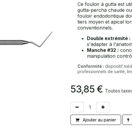
Ce fouloir à gutta est ut
gutta-percha chaude ou 
fouloir endodontique dou
tiers moyen et apical lo
conventionnels.
Double extrémité :
s'adapter à l'anatom
Manche #32 :
conce
manipulation contrô
Conformité :
dispositif mé
professionnels de santé, lire 
53,85
€
Toutes taxe
Ajouter au panier