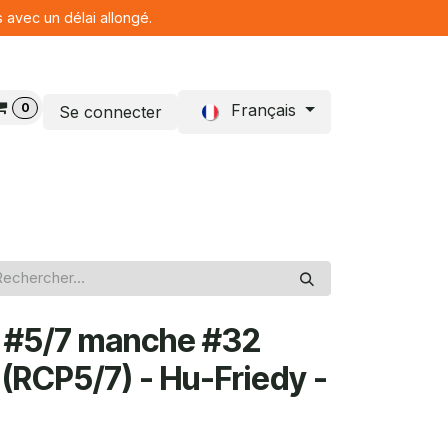
s avec un délai allongé.
0
Français
Se connecter
Blog
ta #5/7 manche #32
RCP5/7) - Hu-Friedy -