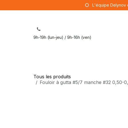
Se rendre au contenu
L'équipe Delynov 
9h-19h (lun-jeu) / 9h-16h (ven)
Sut
Tous les produits
Fouloir à gutta #5/7 manche #32 0,50-