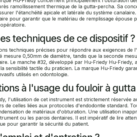
arque Hu-Friedy concernent principalement l'obturation des c
u après ramollissement thermique de la gutta-percha. Sa con
assurer l'étanchéité apicale et latérale du système canalaire
aire pour garantir que le matériau de remplissage épouse pa
-opératoire.
ues techniques de ce dispositif ?
cations techniques précises pour répondre aux exigences de
mité mesure 0,50mm de diamètre, tandis que la seconde mes
onaire. Le manche #32, développé par Hu-Friedy Hu-Friedy, 
 sensibilité tactile du praticien. La marque Hu-Friedy gara
vasifs utilisés en odontologie.
ions à l'usage du fouloir à gutta
y, l'utilisation de cet instrument est strictement réservée au
s de celles liées aux protocoles d'endodontie standard. Tout
densation de matériaux d'obturation. Une utilisation inapp
ment ou les parois dentaires. Il est impératif de lire attent
que pour garantir la sécurité du patient.