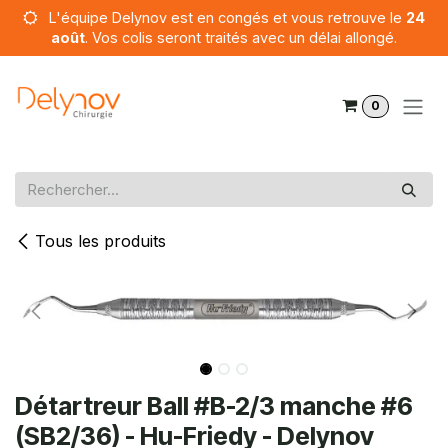
Se rendre au contenu
L'équipe Delynov est en congés et vous retrouve le
24
août
. Vos colis seront traités avec un délai allongé.
0
Tous les produits
Détartreur Ball #B-2/3 manche #6
(SB2/36) - Hu-Friedy - Delynov