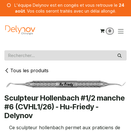
Se rendre au contenu
L'équipe Delynov est en congés et vous retrouve le
24
août
. Vos colis seront traités avec un délai allongé.
0
Tous les produits
Sculpteur Hollenbach #1/2 manche
#6 (CVHL1/26) - Hu-Friedy -
Delynov
Ce sculpteur hollenbach permet aux praticiens de