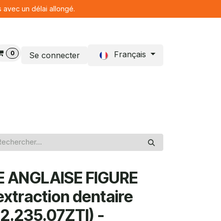
s avec un délai allongé.
0
Français
Se connecter
Blog
E ANGLAISE FIGURE
extraction dentaire
12.235.07ZTI) -