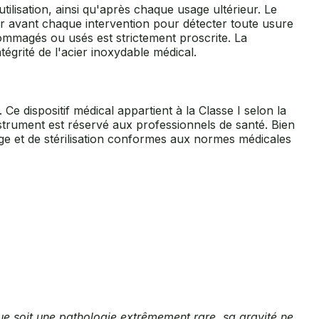
tilisation, ainsi qu'après chaque usage ultérieur. Le
ier avant chaque intervention pour détecter toute usure
ommagés ou usés est strictement proscrite. La
ntégrité de l'acier inoxydable médical.
e dispositif médical appartient à la Classe I selon la
instrument est réservé aux professionnels de santé. Bien
age et de stérilisation conformes aux normes médicales
gue soit une pathologie extrêmement rare, sa gravité ne