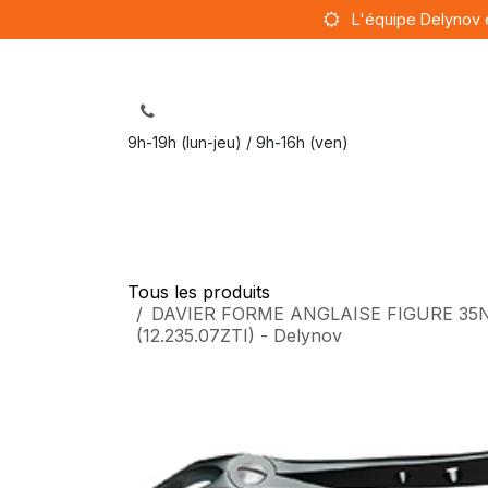
Se rendre au contenu
L'équipe Delynov 
9h-19h (lun-jeu) / 9h-16h (ven)
Sut
Tous les produits
DAVIER FORME ANGLAISE FIGURE 35N - P
(12.235.07ZTI) - Delynov