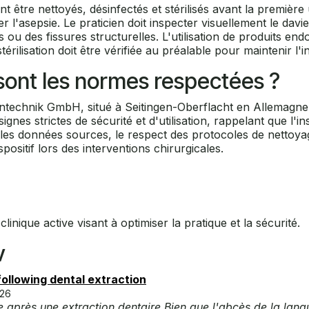
être nettoyés, désinfectés et stérilisés avant la première u
 l'asepsie. Le praticien doit inspecter visuellement le dav
des fissures structurelles. L'utilisation de produits end
érilisation doit être vérifiée au préalable pour maintenir l'i
s sont les normes respectées ?
intechnik GmbH, situé à Seitingen-Oberflacht en Allemagne. C
gnes strictes de sécurité et d'utilisation, rappelant que l'
s les données sources, le respect des protocoles de nettoy
spositif lors des interventions chirurgicales.
linique active visant à optimiser la pratique et la sécurité.
v
 following dental extraction
-26
ue après une extraction dentaire Bien que l'abcès de la lan