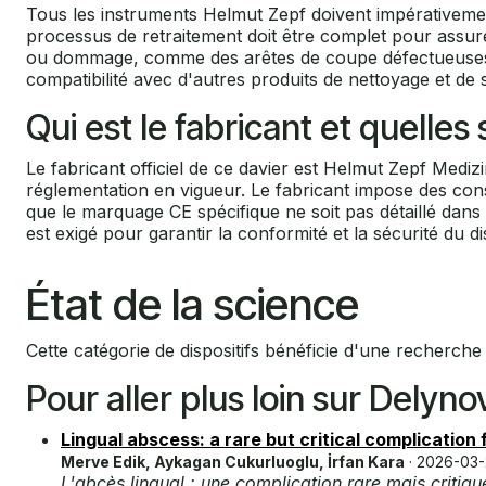
Tous les instruments Helmut Zepf doivent impérativement 
processus de retraitement doit être complet pour assurer
ou dommage, comme des arêtes de coupe défectueuses ou 
compatibilité avec d'autres produits de nettoyage et de st
Qui est le fabricant et quelle
Le fabricant officiel de ce davier est Helmut Zepf Mediz
réglementation en vigueur. Le fabricant impose des consi
que le marquage CE spécifique ne soit pas détaillé dan
est exigé pour garantir la conformité et la sécurité du di
État de la science
Cette catégorie de dispositifs bénéficie d'une recherche c
Pour aller plus loin sur Delyno
Lingual abscess: a rare but critical complication
Merve Edik, Aykagan Cukurluoglu, İrfan Kara
· 2026-03
L'abcès lingual : une complication rare mais critiq