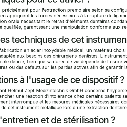
us précisément pour l'extraction premolaire selon sa configur
ent en appliquant les forces nécessaires à la rupture du ligam
ion orale nécessitant le retrait d'éléments dentaires condamn
 qualifiés, garantissant une manipulation conforme aux règl
ques techniques de cet instrumen
abrication en acier inoxydable médical, un matériau choisi p
aptée aux besoins des chirurgiens-dentistes. L'instrument 
male définie, bien que sa durée de vie dépende de l'usure visi
s ou des défauts sur les parties actives afin de garantir la
ions à l'usage de ce dispositif ?
ricant Helmut Zepf Medizintechnik GmbH concerne l'hyperse
ncher une réaction d'intolérance chez certains patients sens
ement interrompue et les mesures médicales nécessaires doi
n de cet instrument métallique lors d'une extraction dentaire
entretien et de stérilisation ?