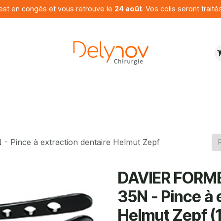
est en congés et vous retrouve le
24 août
. Vos colis seront traité
ures
Produits
Programme
Contactez nous
ince à extraction dentaire Helmut Zepf
DAVIER FORM
35N - Pince à 
Helmut Zepf (