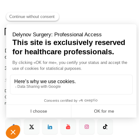
Delynov Chirurgie votre fournisseur exclusif en
chirurgie
31 rue Boulay de la Meurthe
88000 EPINAL France
+33 (0)3 72 54 02 57
-
info@delynov.fr
Dispositifs médicaux à destination des professionnels de la santé.
Classe I, II et III. Lire attentivement les instructions figurant dans les
notices et manuels d’utilisation.