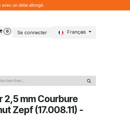
s avec un délai allongé.
0
Français
Se connecter
Blog
r 2,5 mm Courbure
ut Zepf (17.008.11) -