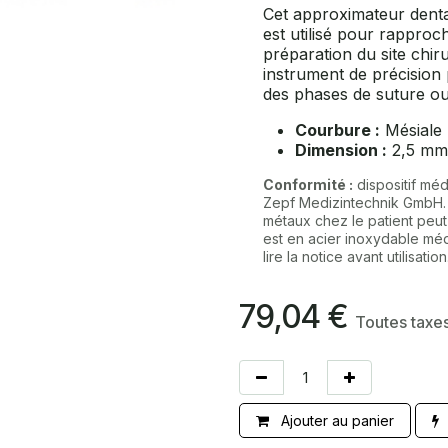
Cet approximateur dent
est utilisé pour rapproch
préparation du site chiru
instrument de précision p
des phases de suture o
Courbure :
Mésiale
Dimension :
2,5 mm
Conformité :
dispositif méd
Zepf Medizintechnik GmbH
métaux chez le patient peut 
est en acier inoxydable méd
lire la notice avant utilisation
79,04
€
Toutes taxe
Ajouter au panier