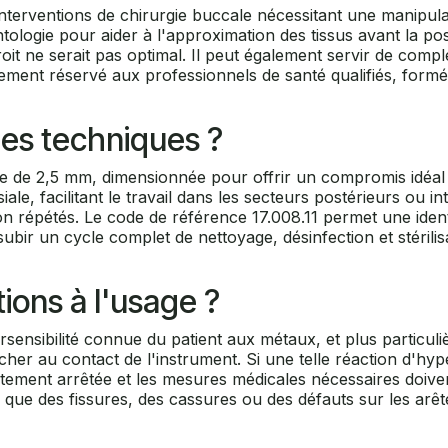
interventions de chirurgie buccale nécessitant une manipula
antologie pour aider à l'approximation des tissus avant la 
it ne serait pas optimal. Il peut également servir de comp
ictement réservé aux professionnels de santé qualifiés, form
ues techniques ?
 de 2,5 mm, dimensionnée pour offrir un compromis idéal en
le, facilitant le travail dans les secteurs postérieurs ou i
tion répétés. Le code de référence 17.008.11 permet une iden
 subir un cycle complet de nettoyage, désinfection et stérili
tions à l'usage ?
persensibilité connue du patient aux métaux, et plus partic
er au contact de l'instrument. Si une telle réaction d'hyper
ment arrêtée et les mesures médicales nécessaires doivent êt
s que des fissures, des cassures ou des défauts sur les arê