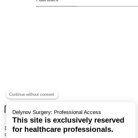
Delynov Chirurgie votre fournisseur exclusif en
chirurgie