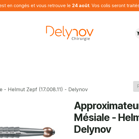
est en congés et vous retrouve le
24 août
. Vos colis seront traité
ures
Produits
Programme
Contactez nous
- Helmut Zepf (17.008.11) - Delynov
Approximateu
Mésiale - Helm
Delynov