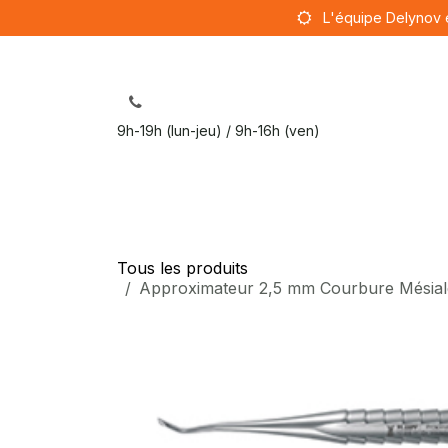
Se rendre au contenu
L'équipe Delynov 
9h-19h (lun-jeu) / 9h-16h (ven)
Sut
Tous les produits
Approximateur 2,5 mm Courbure Mésiale 