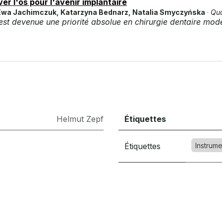
r l'os pour l'avenir implantaire
 Ewa Jachimczuk, Katarzyna Bednarz, Natalia Smyczyńska
·
Qua
e est devenue une priorité absolue en chirurgie dentaire mod
Helmut Zepf
Étiquettes
Étiquettes
Instrume