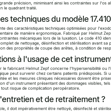
ande précision, minimisant ainsi les contraintes sur l'os a
n le quadrant traité.
ques techniques du modèle 17.410
 des caractéristiques techniques optimisées pour l'exodont
mentaire de manière ergonomique. Fabriqué par Helmut Zepf,
ntraintes mécaniques lors de la luxation. Le code 410 ident
 complet de nettoyage, désinfection et stérilisation avant sa 
ion des propriétés de coupe des arêtes, à condition de res
tions à l'usage de cet instrumen
r le fabricant Helmut Zepf concerne l'hypersensibilité ou 
ique peut survenir chez certains patients prédisposés. Si 
ée et les mesures cliniques nécessaires doivent être prises. 
ation d'un instrument présentant des dommages visibles, tel
 tout risque de complication peropératoire.
'entretien et de retraitement ?
le, il doit impérativement être nettoyé, désinfecté et stéri