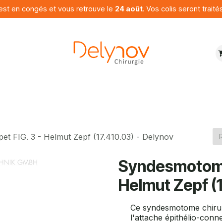
est en congés et vous retrouve le
24 août
. Vos colis seront traité
ures
Produits
Programme
Contactez nous
 FIG. 3 - Helmut Zepf (17.410.03) - Delynov
Syndesmotome
Helmut Zepf (1
Ce syndesmotome chirurg
l'attache épithélio-conn