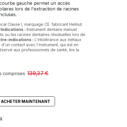
e courbe gauche permet un accès
olaires lors de l'extraction de racines
ncluses.
ical Classe I, marquage CE. fabricant Helmut
.
Indications :
Instrument dentaire manuel
nts ou les racines dentaires résiduelles lors de
tre-indications :
L'intolérance aux métaux
r d'un contact avec l'instrument, qui est en
éservé aux professionnels de santé, lire la
139,37
€
es comprises
ACHETER MAINTENANT
ts