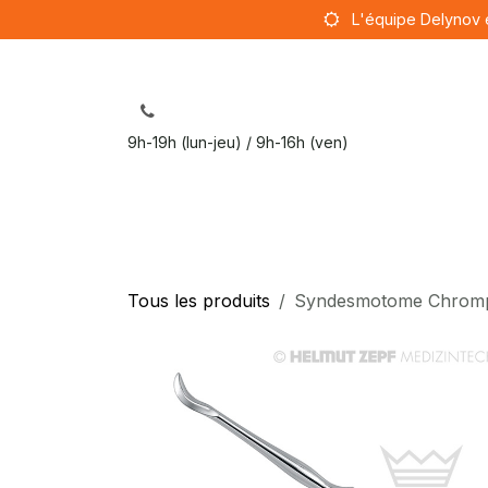
Se rendre au contenu
L'équipe Delynov 
9h-19h (lun-jeu) / 9h-16h (ven)
Sut
Tous les produits
Syndesmotome Chrompet