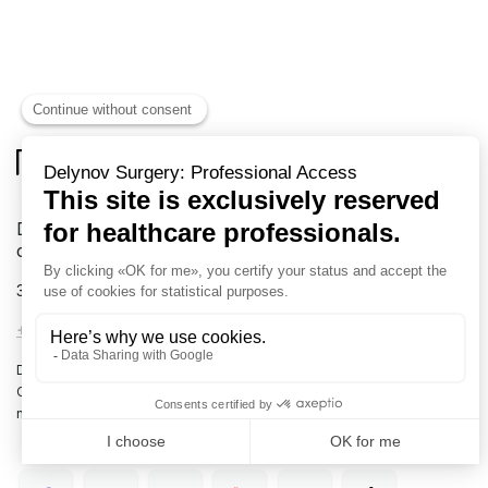
Delynov Chirurgie votre fournisseur exclusif en
chirurgie
31 rue Boulay de la Meurthe
88000 EPINAL France
+33 (0)3 72 54 02 57
-
info@delynov.fr
Dispositifs médicaux à destination des professionnels de la santé.
Classe I, II et III. Lire attentivement les instructions figurant dans les
notices et manuels d’utilisation.