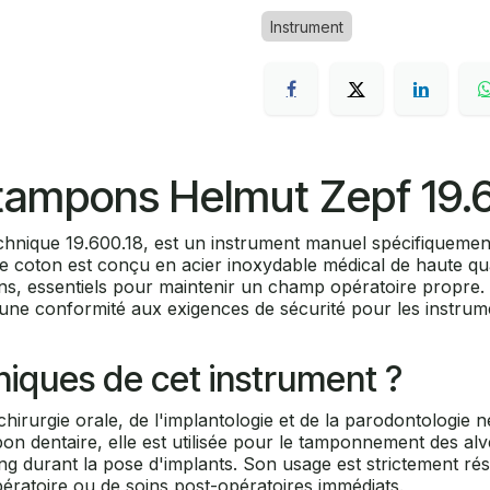
Instrument
-tampons Helmut Zepf 19.6
hnique 19.600.18, est un instrument manuel spécifiquement
 coton est conçu en acier inoxydable médical de haute qua
s, essentiels pour maintenir un champ opératoire propre. Ce
ne conformité aux exigences de sécurité pour les instrumen
iniques de cet instrument ?
chirurgie orale, de l'implantologie et de la parodontologie 
n dentaire, elle est utilisée pour le tamponnement des alvé
ang durant la pose d'implants. Son usage est strictement ré
pératoire ou de soins post-opératoires immédiats.