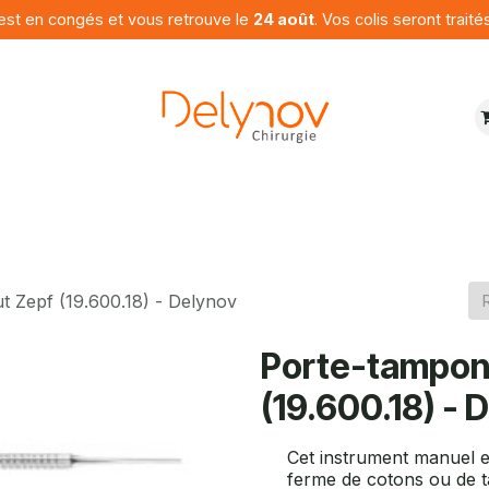
est en congés et vous retrouve le
24 août
. Vos colis seront traité
ures
Produits
Programme
Contactez nous
 Zepf (19.600.18) - Delynov
Porte-tampon
(19.600.18) - 
Cet instrument manuel es
ferme de cotons ou de 