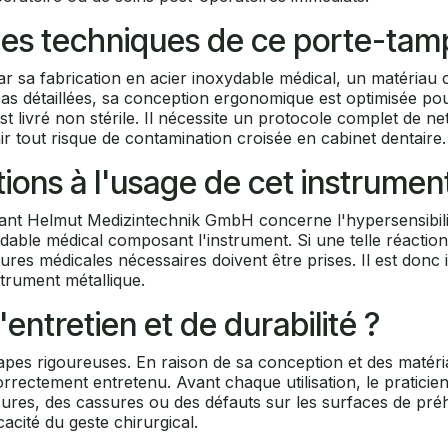
ques techniques de ce porte-tam
 sa fabrication en acier inoxydable médical, un matériau ch
 pas détaillées, sa conception ergonomique est optimisée 
 livré non stérile. Il nécessite un protocole complet de net
ir tout risque de contamination croisée en cabinet dentaire.
tions à l'usage de cet instrumen
icant Helmut Medizintechnik GmbH concerne l'hypersensibil
ydable médical composant l'instrument. Si une telle réaction
res médicales nécessaires doivent être prises. Il est donc i
strument métallique.
entretien et de durabilité ?
pes rigoureuses. En raison de sa conception et des matériaux
orrectement entretenu. Avant chaque utilisation, le praticien
sures, des cassures ou des défauts sur les surfaces de pré
icacité du geste chirurgical.