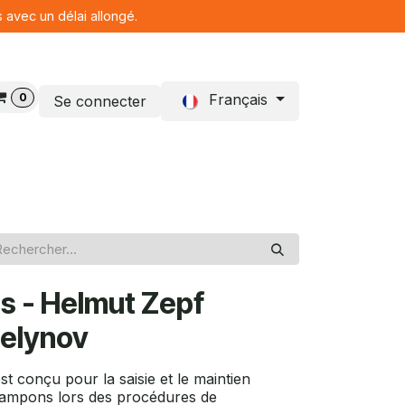
s avec un délai allongé.
0
Français
Se connecter
Blog
s - Helmut Zepf
Delynov
t conçu pour la saisie et le maintien
tampons lors des procédures de