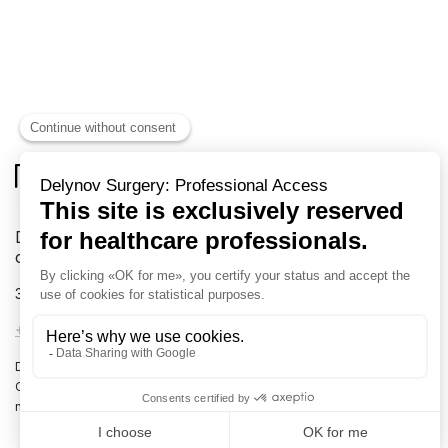
Delynov Chirurgie votre fournisseur exclusif en
chirurgie
31 rue Boulay de la Meurthe
88000 EPINAL France
+33 (0)3 72 54 02 57
-
info@delynov.fr
Dispositifs médicaux à destination des professionnels de la santé.
Classe I, II et III. Lire attentivement les instructions figurant dans les
notices et manuels d’utilisation.