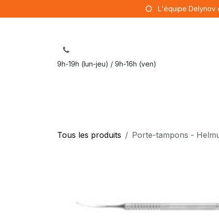
Se rendre au contenu
L'équipe Delynov 
9h-19h (lun-jeu) / 9h-16h (ven)
Sut
Tous les produits
Porte-tampons - Helmut