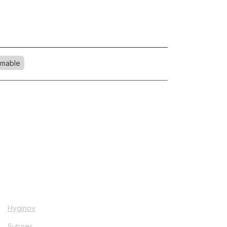
mable
Hyginov
Sutures