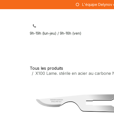
Se rendre au contenu
L'équipe Delynov 
9h-19h (lun-jeu) / 9h-16h (ven)
Sut
Tous les produits
X100 Lame. stérile en acier au carbon