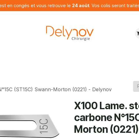
est en congés et vous retrouve le
24 août
. Vos colis seront traité
ures
Produits
Programme
Contactez nous
e N°15C (ST15C) Swann-Morton (0221) - Delynov
X100 Lame. sté
carbone N°15
Morton (0221)