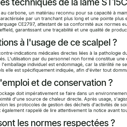
ques techniques de la lame ST15C
 au carbone, un matériau reconnu pour sa capacité à maint
ractérisée par un tranchant plus long et une pointe plus effi
 le marquage CE2797, attestant de sa conformité aux normes
eld, garantissant une traçabilité et une qualité de producti
tions à l'usage de ce scalpel ?
ntre-indications médicales directes liées à la pathologie du p
és. L'utilisation par du personnel non formé constitue une 
 si l'emballage individuel est endommagé, car la stérilité ne 
quels elle est spécifiquement indiquée, afin d'éviter tout dom
d'emploi et de conservation ?
stockage doit impérativement se faire dans un environnemen
oximité d'une source de chaleur directe. Après usage, s'agi
selon les protocoles de gestion des déchets d'activités de s
st également rappelé de lire attentivement la notice avant to
s sont les normes respectées ?