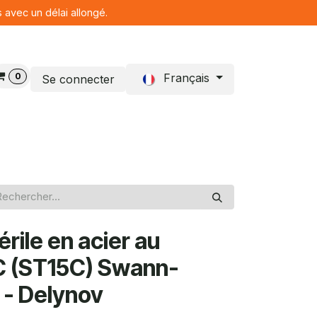
s avec un délai allongé.
0
Français
Se connecter
Blog
rile en acier au
C (ST15C) Swann-
 - Delynov