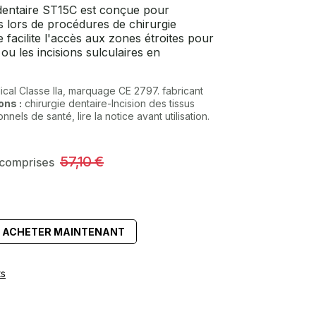
 dentaire ST15C est conçue pour
us lors de procédures de chirurgie
 facilite l'accès aux zones étroites pour
ou les incisions sulculaires en
ical Classe IIa, marquage CE 2797. fabricant
ons :
chirurgie dentaire-Incision des tissus
els de santé, lire la notice avant utilisation.
57,10
€
 comprises
ACHETER MAINTENANT
ts