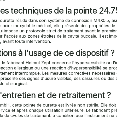
ues techniques de la pointe 24.7
e curette réside dans son système de connexion M4X0.5, ass
 acier inoxydable médical, elle présente des propriétés de
e qui impose un protocole strict de traitement avant la premiè
r l'accès aux zones étroites de la cavité buccale. Il est imp
 avant toute intervention.
ions à l'usage de ce dispositif ?
 le fabricant Helmut Zepf concerne l'hypersensibilité ou l
action allergique ou une réaction d'hypersensibilité se prod
iatement interrompue. Les mesures correctives nécessaires 
sitif présente des signes d'usure visibles, des cassures ou d
te chirurgical.
'entretien et de retraitement ?
, cette pointe de curette est livrée non stérile. Elle doi
ervice et après chaque utilisation ultérieure. Le fabricant 
imale de cycles de traitement, à condition que l'instrument n