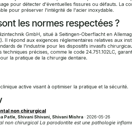
ge pour détecter d'éventuelles fissures ou défauts. La comp
ble pour préserver l'intégrité de l'acier inoxydable.
s sont les normes respectées ?
Medizintechnik GmbH, situé à Seitingen-Oberflacht en Allema
t). Il répond aux exigences réglementaires relatives aux in
andards de l'industrie pour les dispositifs invasifs chirurg
ces techniques précises, comme le code 24.751.102LC, garant
ur la pratique de la chirurgie dentaire.
linique active visant à optimiser la pratique et la sécurité.
v
ntal non chirurgical
 Patle, Shivani Shivani, Shivani Mishra
· 2026-05-26
 non chirurgical La parodontite est une pathologie inflamm