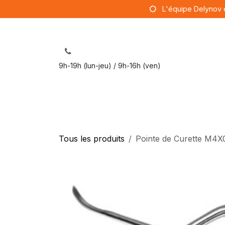
Se rendre au contenu
L'équipe Delynov 
9h-19h (lun-jeu) / 9h-16h (ven)
Sut
Tous les produits
Pointe de Curette M4X0