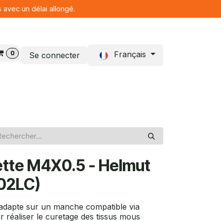
s avec un délai allongé.
0
Français
Se connecter
Blog
ette M4X0.5 - Helmut
102LC)
'adapte sur un manche compatible via
 réaliser le curetage des tissus mous