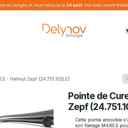
est en congés et vous retrouve le
24 août
. Vos colis seront traité
ures
Produits
Programme
Contactez nous
.5 - Helmut Zepf (24.751.102LC)
Pointe de Cur
Zepf (24.751.
Cette pointe amovible s
son filetage M4X0.5 pour