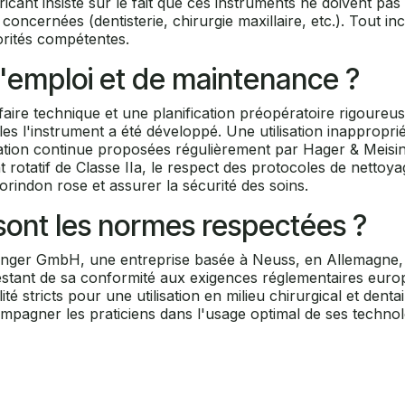
icant insiste sur le fait que ces instruments ne doivent p
ncernées (dentisterie, chirurgie maxillaire, etc.). Tout incide
orités compétentes.
d'emploi et de maintenance ?
faire technique et une planification préopératoire rigoureuse
s l'instrument a été développé. Une utilisation inappropriée
rmation continue proposées régulièrement par Hager & Meisi
tif de Classe IIa, le respect des protocoles de nettoyage et
orindon rose et assurer la sécurité des soins.
s sont les normes respectées ?
singer GmbH, une entreprise basée à Neuss, en Allemagne,
estant de sa conformité aux exigences réglementaires europ
ité stricts pour une utilisation en milieu chirurgical et dent
mpagner les praticiens dans l'usage optimal de ses technolog