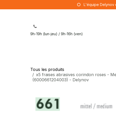
Se rendre au contenu
L'équipe Delynov 
9h-19h (lun-jeu) / 9h-16h (ven)
Sut
Tous les produits
x5 fraises abrasives corindon roses - 
(6000661204003) - Delynov