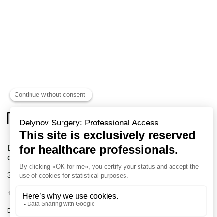
Delynov Chirurgie votre fournisseur exclusif en
chirurgie
31 rue Boulay de la Meurthe
88000 EPINAL France
+33 (0)3 72 54 02 57
-
info@delynov.fr
Dispositifs médicaux à destination des professionnels de la santé.