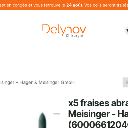
est en congés et vous retrouve le
24 août
. Vos colis seront traité
ures
Produits
Programme
Contactez nous
Meisinger - Hager & Meisinger GmbH
x5 fraises abr
Meisinger - H
(60006612040