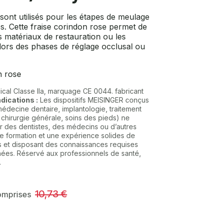
 sont utilisés pour les étapes de meulage
ces. Cette fraise corindon rose permet de
es matériaux de restauration ou les
 lors des phases de réglage occlusal ou
 rose
ical Classe IIa, marquage CE 0044. fabricant
ndications :
Les dispositifs MEISINGER conçus
médecine dentaire, implantologie, traitement
, chirurgie générale, soins des pieds) ne
ar des dentistes, des médecins ou d’autres
ne formation et une expérience solides de
tifs et disposant des connaissances requises
nées. Réservé aux professionnels de santé,
.
10,73
€
comprises