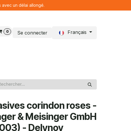
s avec un délai allongé.
0
Français
Se connecter
Blog
asives corindon roses -
ager & Meisinger GmbH
03) - Delynov