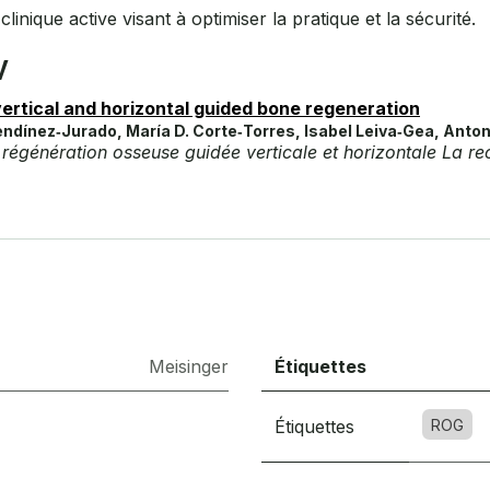
linique active visant à optimiser la pratique et la sécurité.
v
vertical and horizontal guided bone regeneration
ndínez‐Jurado, María D. Corte‐Torres, Isabel Leiva‐Gea, Anton
a régénération osseuse guidée verticale et horizontale La r
Meisinger
Étiquettes
Étiquettes
ROG