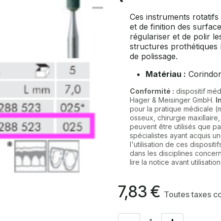
Ces instruments rotatifs
et de finition des surfa
régulariser et de polir l
structures prothétiques
de polissage.
Matériau :
Corindon
Conformité :
dispositif méd
Hager & Meisinger GmbH.
I
pour la pratique médicale (
osseux, chirurgie maxillaire
peuvent être utilisés que p
spécialistes ayant acquis u
l'utilisation de ces disposi
dans les disciplines concer
lire la notice avant utilisation
7,83
€
Toutes taxes 