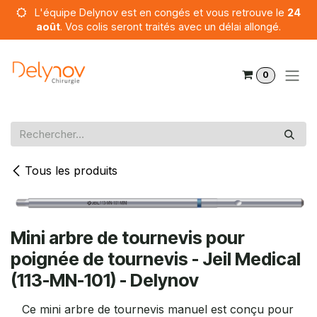
Se rendre au contenu
L'équipe Delynov est en congés et vous retrouve le
24
août
. Vos colis seront traités avec un délai allongé.
0
Tous les produits
Mini arbre de tournevis pour
poignée de tournevis - Jeil Medical
(113-MN-101) - Delynov
Ce mini arbre de tournevis manuel est conçu pour